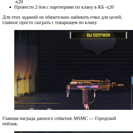
-х20
Провести 2 боя с партнерами по клану в КБ -х20
Для этих заданий не обязательно набивать очки для целей,
главное просто сыграть с товарищем по клану.
Главная награда данного события: MSMC — Городской
пейзаж.