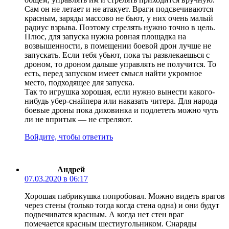
Сам он не летает и не атакует. Враги подсвечиваются
красным, заряды массово не бьют, у них очень малый
радиус взрыва. Поэтому стрелять нужно точно в цель.
Плюс, для запуска нужна ровная площадка на
возвышенности, в помещении боевой дрон лучше не
запускать. Если тебя убьют, пока ты развлекаешься с
дроном, то дроном дальше управлять не получится. То
есть, перед запуском имеет смысл найти укромное
место, подходящее для запуска.
Так то игрушка хорошая, если нужно вынести какого-
нибудь убер-снайпера или наказать читера. Для народа
боевые дроны пока диковинка и подлететь можно чуть
ли не впритык — не стреляют.
Войдите, чтобы ответить
Андрей
07.03.2020 в 06:17
Хорошая пабрикушка попробовал. Можно видеть врагов
через стены (только тогда когда стена одна) и они будут
подвечиватся красным. А когда нет стен враг
помечается красным шестиугольником. Снаряды