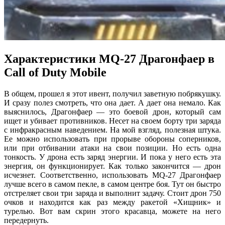
Характеристики MQ-27 Драгонфаер в
Call of Duty Mobile
В общем, прошел я этот ивент, получил заветную побрякушку.
И сразу полез смотреть, что она дает. А дает она немало. Как
выяснилось, Драгонфаер — это боевой дрон, который сам
ищет и убивает противников. Несет на своем борту три заряда
с инфракрасным наведением. На мой взгляд, полезная штука.
Ее можно использовать при прорыве обороны соперников,
или при отбивании атаки на свои позиции. Но есть одна
тонкость. У дрона есть заряд энергии. И пока у него есть эта
энергия, он функционирует. Как только закончится — дрон
исчезнет. Соответственно, использовать MQ-27 Драгонфаер
лучше всего в самом пекле, в самом центре боя. Тут он быстро
отстреляет свои три заряда и выполнит задачу. Стоит дрон 750
очков и находится как раз между ракетой «Хищник» и
турелью. Вот вам скрин этого красавца, можете на него
передернуть.