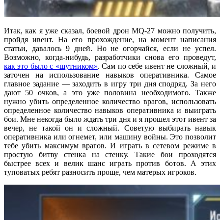
Итак, как я уже сказал, боевой дрон MQ-27 можно получить,
пройдя ивент. На его прохождение, на момент написания
статьи, давалось 9 дней. Но не огорчайся, если не успел.
Возможно, когда-нибудь, разработчики снова его проведут,
как это было с «шутником»
. Сам по себе ивент не сложный, и
заточен на использование навыков оперативника. Самое
главное задание — заходить в игру три дня сподряд. За него
дают 50 очков, а это уже половина необходимого. Также
нужно убить определенное количество врагов, использовать
определенное количество навыков оперативника и выиграть
бои. Мне некогда было ждать три дня и я прошел этот ивент за
вечер, не такой он и сложный. Советую выбирать навык
оперативника или огнемет, или машину войны. Это позволит
тебе убить максимум врагов. И играть в сетевом режиме в
простую битву стенка на стенку. Такие бои проходятся
быстрее всех и велик шанс играть против ботов. А этих
туповатых ребят разносить проще, чем матерых игроков.