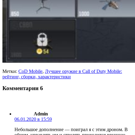
Метки:
CoD Mobile
,
Лучшее оружие в Call of Duty Mobile:
рейтинг, сборки, характеристики
Комментарии
6
Admin
06.01.2020 в 15:59
Небольшое дополнение — поиграл я с этим дроном. В
общем, управлять им и стрелять приходится вручную.