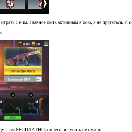
 играть с ним. Главное быть активным в бою, а не прятаться. И 
.
адут вам БЕСПЛАТНО, ничего покупать не нужно.