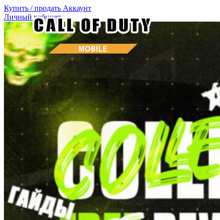
Купить / продать
Аккаунт
Личный кабинет