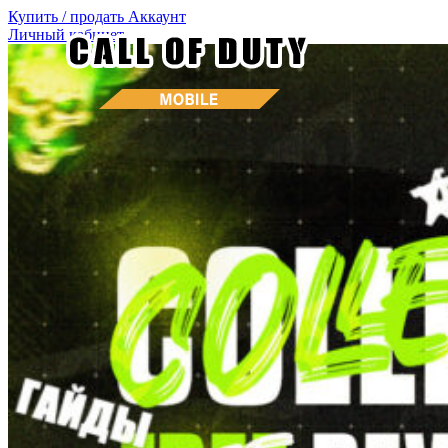
Купить / продать
Аккаунт
Личный кабинет