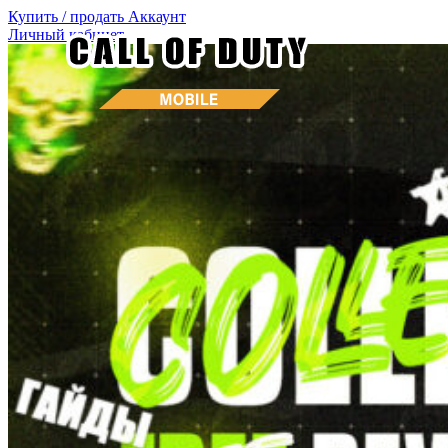
Купить / продать
Аккаунт
Личный кабинет