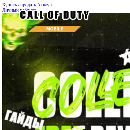
Купить / продать
Аккаунт
Личный кабинет