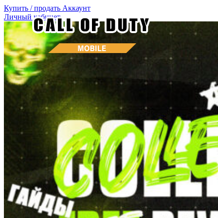
Купить / продать
Аккаунт
Личный кабинет