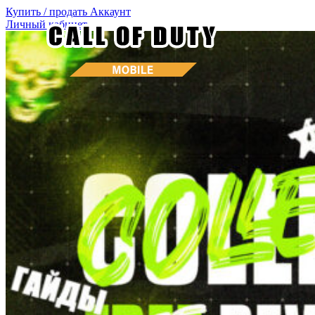
Купить / продать
Аккаунт
Личный кабинет