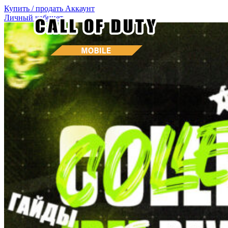
Купить / продать
Аккаунт
Личный кабинет