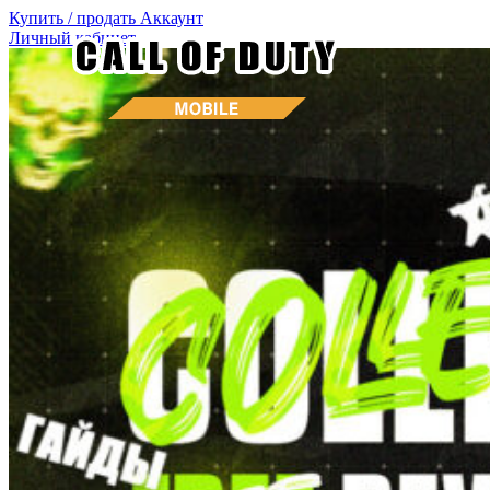
Купить / продать
Аккаунт
Личный кабинет