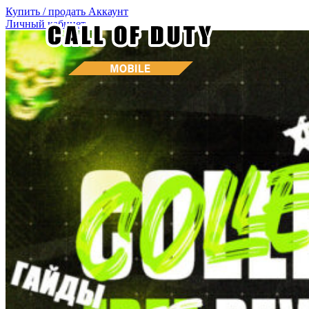
Купить / продать
Аккаунт
Личный кабинет