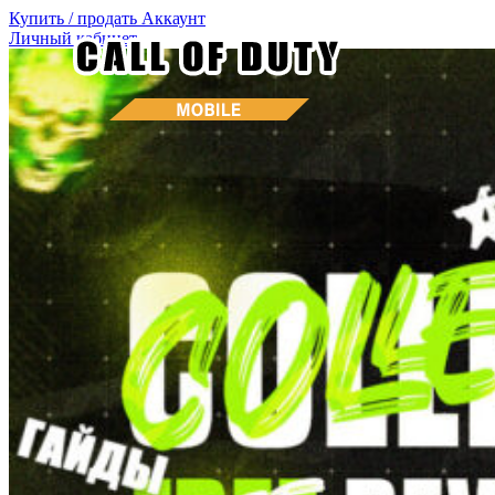
Купить / продать
Аккаунт
Личный кабинет