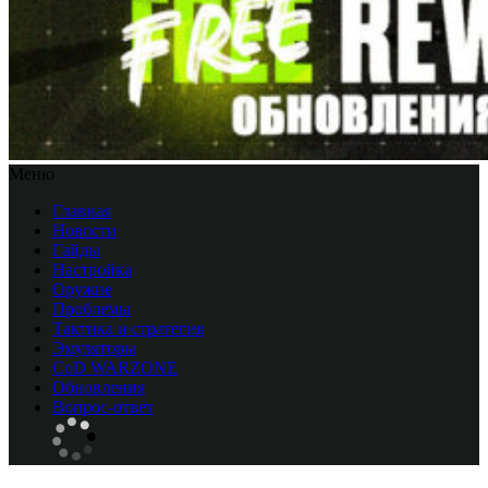
Меню
Главная
Новости
Гайды
Настройка
Оружие
Проблемы
Тактика и стратегия
Эмуляторы
CоD WARZONE
Обновления
Вопрос-ответ