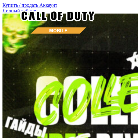
Купить / продать
Аккаунт
Личный кабинет