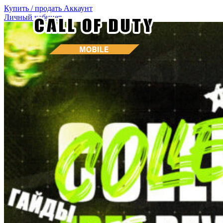
Купить / продать
Аккаунт
Личный кабинет