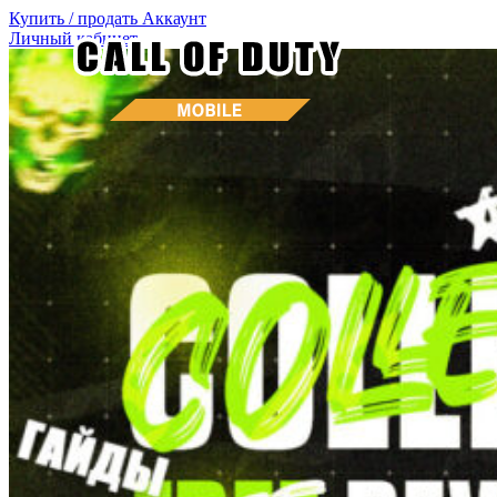
Купить / продать
Аккаунт
Личный кабинет