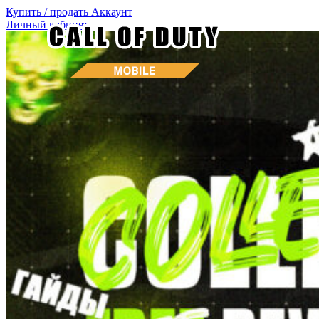
Купить / продать
Аккаунт
Личный кабинет