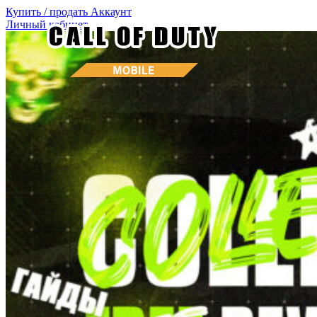
Купить / продать
Аккаунт
Личный кабинет