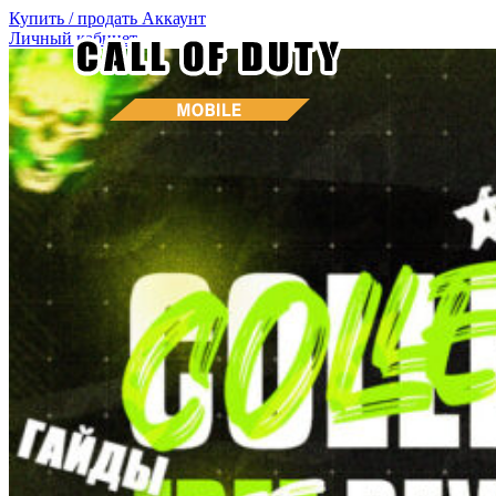
Купить / продать
Аккаунт
Личный кабинет