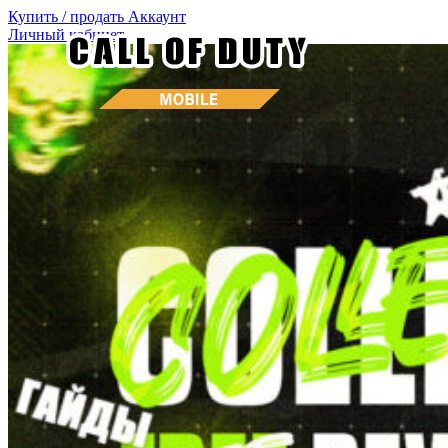
Купить / продать
Аккаунт
Личный кабинет