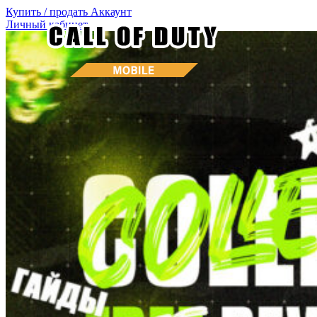
Купить / продать
Аккаунт
Личный кабинет