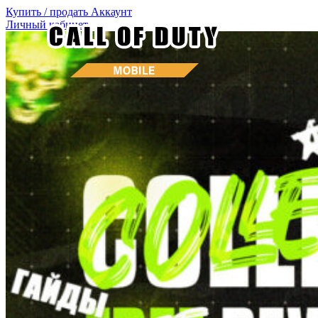
Купить / продать
Аккаунт
Личный кабинет