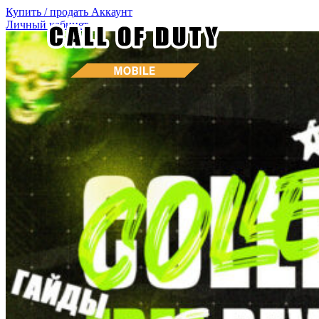
Купить / продать
Аккаунт
Личный кабинет