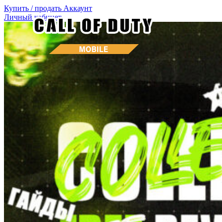
Купить / продать
Аккаунт
Личный кабинет