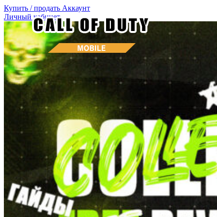
Купить / продать
Аккаунт
Личный кабинет