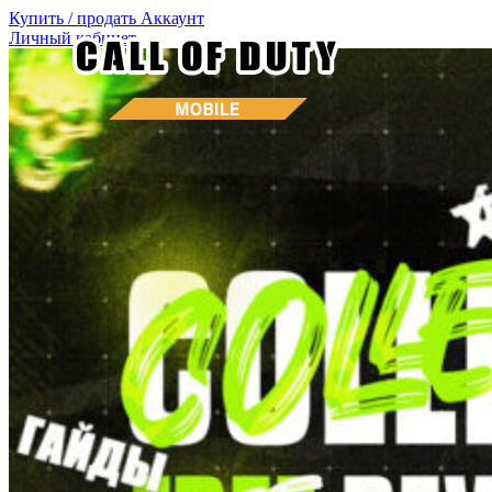
Купить / продать
Аккаунт
Личный кабинет