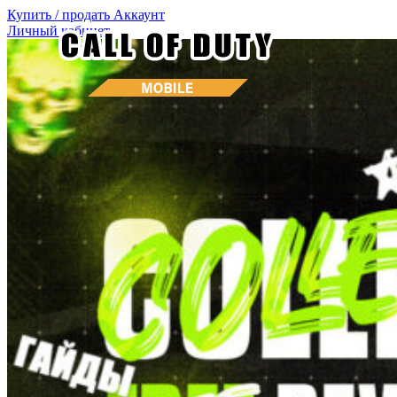
Купить / продать
Аккаунт
Личный кабинет