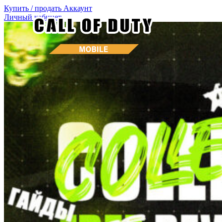
Купить / продать
Аккаунт
Личный кабинет