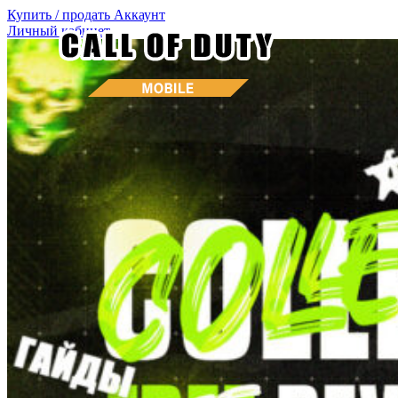
Купить / продать
Аккаунт
Личный кабинет