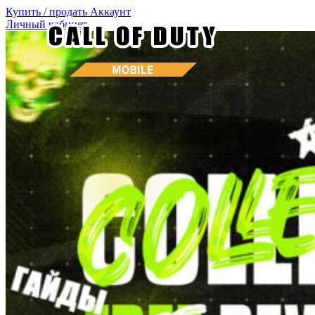
Купить / продать
Аккаунт
Личный кабинет