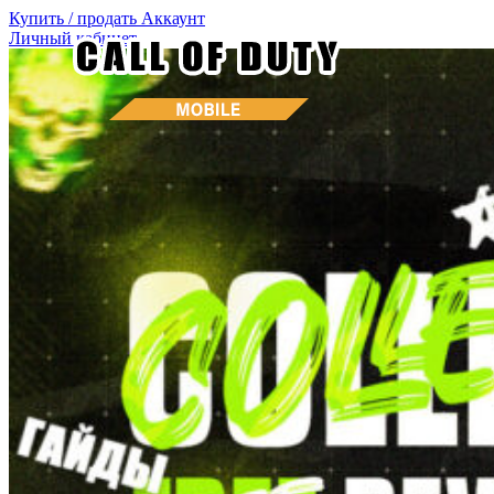
Купить / продать
Аккаунт
Личный кабинет