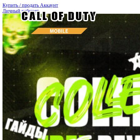
Купить / продать
Аккаунт
Личный кабинет