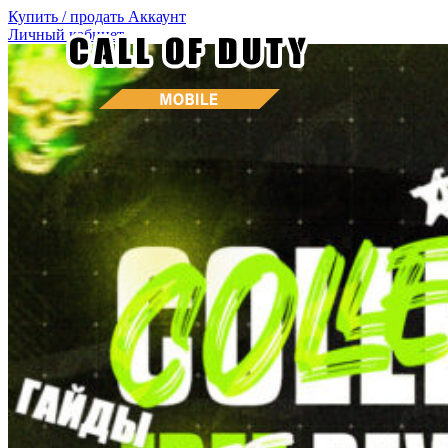
Купить / продать
Аккаунт
Личный кабинет