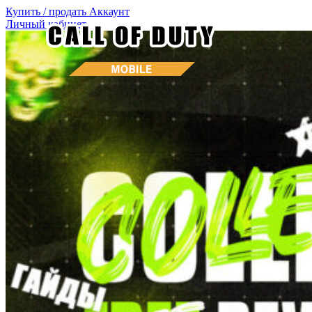
Купить / продать
Аккаунт
Личный кабинет