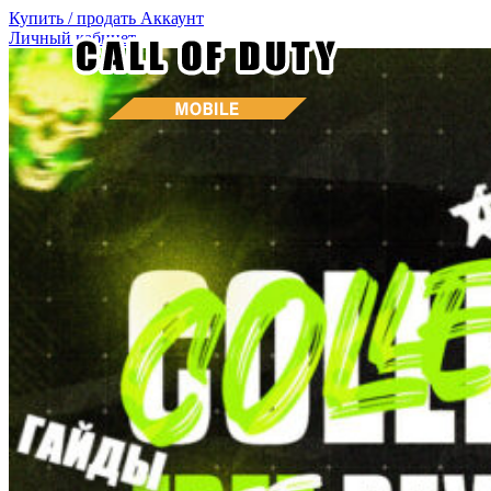
Купить / продать
Аккаунт
Личный кабинет