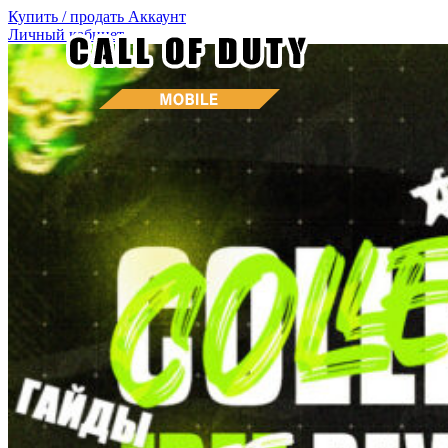
Купить / продать
Аккаунт
Личный кабинет