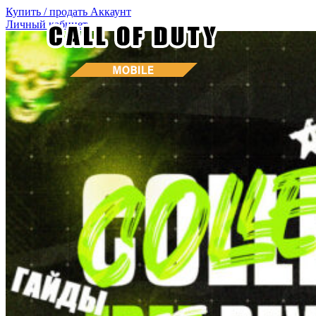
Купить / продать
Аккаунт
Личный кабинет