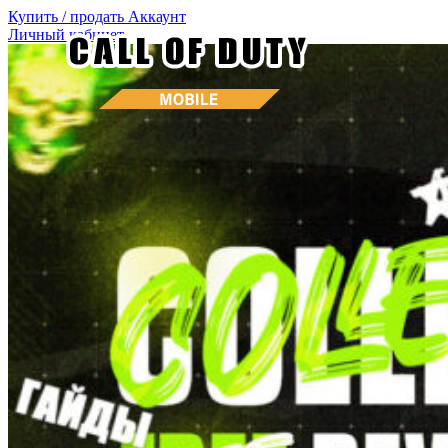
Купить / продать
Аккаунт
Личный кабинет