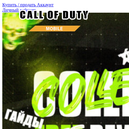
Купить / продать
Аккаунт
Личный кабинет