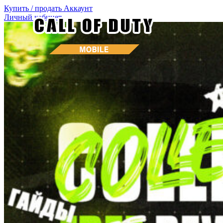
Купить / продать
Аккаунт
Личный кабинет