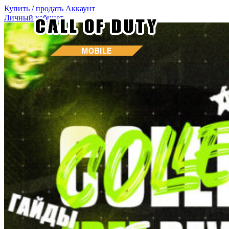
Купить / продать
Аккаунт
Личный кабинет