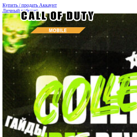
Купить / продать
Аккаунт
Личный кабинет