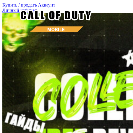
Купить / продать
Аккаунт
Личный кабинет