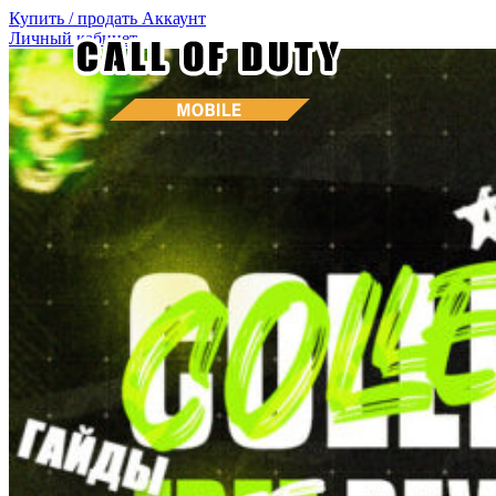
Купить / продать
Аккаунт
Личный кабинет