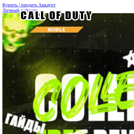
Купить / продать
Аккаунт
Личный кабинет