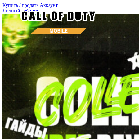
Купить / продать
Аккаунт
Личный кабинет