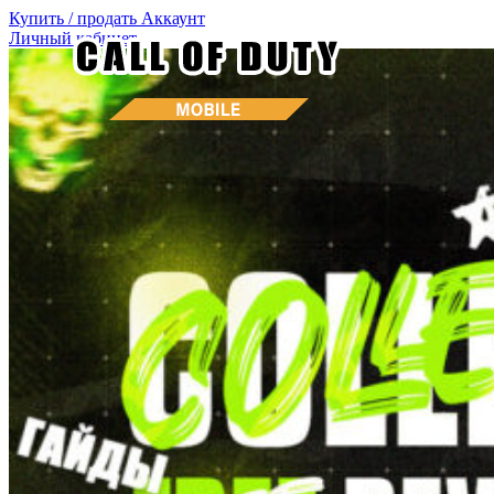
Купить / продать
Аккаунт
Личный кабинет