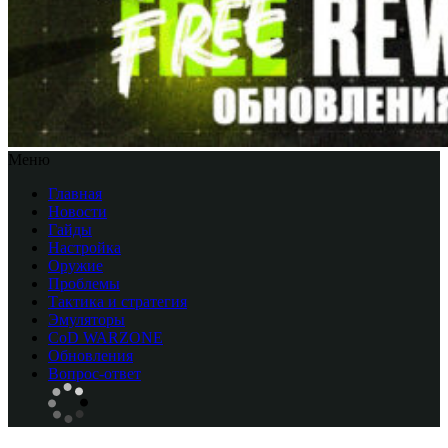
Меню
Главная
Новости
Гайды
Настройка
Оружие
Проблемы
Тактика и стратегия
Эмуляторы
CоD WARZONE
Обновления
Вопрос-ответ