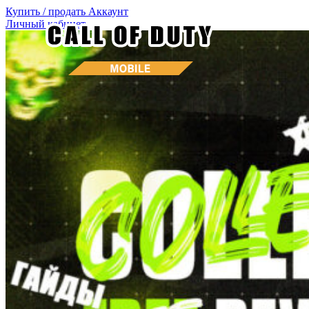
Купить / продать
Аккаунт
Личный кабинет