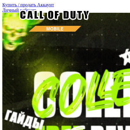
Купить / продать
Аккаунт
Личный кабинет