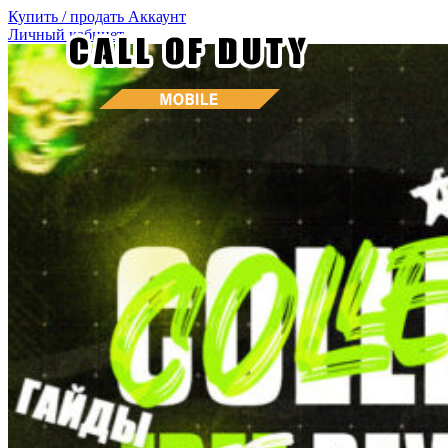
Купить / продать
Аккаунт
Личный кабинет